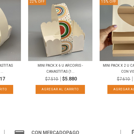
22
%
OFF
15
%
OFF
ASTITAS
MINI PACK X 6 U ARCOIRIS -
MINI PACK X 2 U 
..
CANASTITAS (1...
CON VIS
117
$5.880
$7.510
$7.610
CON MERCADOPAGO