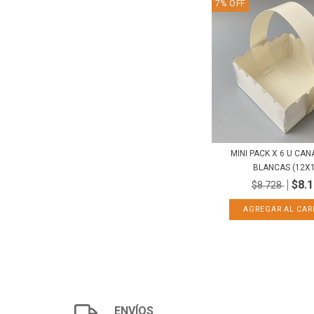
7
%
OFF
MINI PACK X 6 U CAN
BLANCAS (12X1.
$8.
$8.728
ENVÍOS