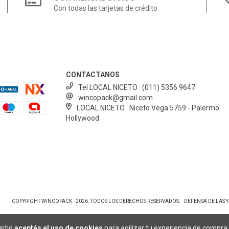
Con todas las tarjetas de crédito
CONTACTANOS
Tel LOCAL NICETO : (011) 5356 9647
wincopack@gmail.com
LOCAL NICETO : Niceto Vega 5759 - Palermo
Hollywood
COPYRIGHT WINCOPACK - 2026. TODOS LOS DERECHOS RESERVADOS.
DEFENSA DE LAS 
sitio
aceptás el uso de cookies
para agilizar tu experiencia de compra.