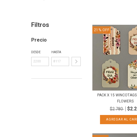
Filtros
21
%
OFF
Precio
DESDE
HASTA
PACK X 15 WINCOTAGS 
FLOWERS
$2.
$2.780