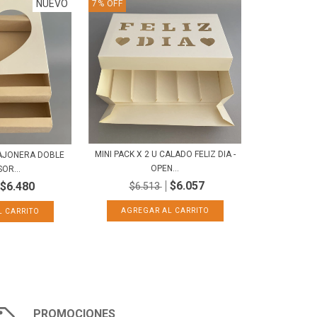
NUEVO
7
%
OFF
MINI PACK X 2 U CALADO FELIZ DIA -
CAJONERA DOBLE
OPEN...
OR...
$6.057
$6.480
$6.513
PROMOCIONES