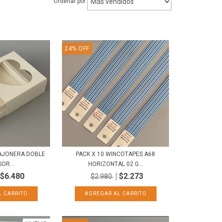
Ordenar por
24
%
OFF
CAJONERA DOBLE
PACK X 10 WINCOTAPES A68
OR...
HORIZONTAL 02 G...
$6.480
$2.273
$2.980