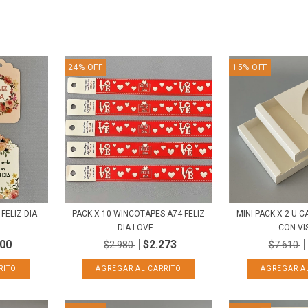
24
%
OFF
15
%
OFF
FELIZ DIA
PACK X 10 WINCOTAPES A74 FELIZ
MINI PACK X 2 U 
DIA LOVE...
CON VIS
200
$2.273
$2.980
$7.610