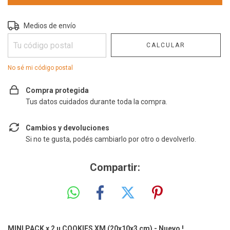
Entregas para el CP:
CAMBIAR CP
Medios de envío
CALCULAR
No sé mi código postal
Compra protegida
Tus datos cuidados durante toda la compra.
Cambios y devoluciones
Si no te gusta, podés cambiarlo por otro o devolverlo.
Compartir:
MINI PACK x 2 u COOKIES XM (20x10x3 cm) - Nuevo !