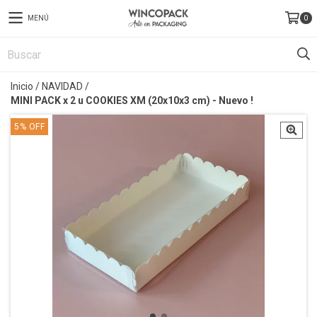
MENÚ
0
Inicio
/
NAVIDAD
/
MINI PACK x 2 u COOKIES XM (20x10x3 cm) - Nuevo !
5
%
OFF