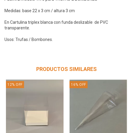
Medidas: base 22 x 3 cm / altura 3 cm
En Cartulina triplex blanca con funda deslizable de PVC
transparente.
Usos: Trufas / Bombones.
PRODUCTOS SIMILARES
12
%
OFF
16
%
OFF