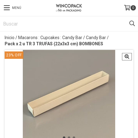
MENÚ
0
Inicio
/
Macarons : Cupcakes : Candy Bar
/
Candy Bar
/
Pack x 2 u TR 3 TRUFAS (22x3x3 cm) BOMBONES
23
%
OFF