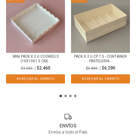
MINI PACK X 2 U COOKIES S
PACK X 2 U CP 7.5 - CONTAINER
(10X10X1.5 CM)...
PASTELERIA...
$2.460
$6.290
$3.080
$6.880
ENVÍOS
Envíos a todo el País