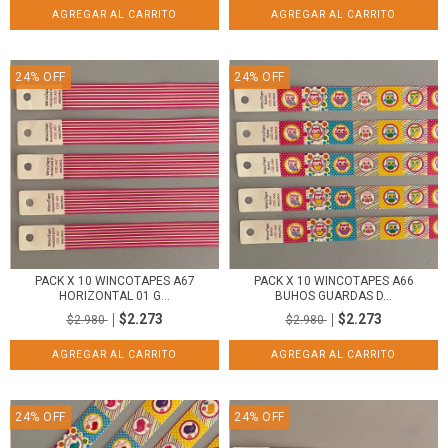
24
%
OFF
24
%
OFF
PACK X 10 WINCOTAPES A67
PACK X 10 WINCOTAPES A66
HORIZONTAL 01 G...
BUHOS GUARDAS D...
$2.273
$2.273
$2.980
$2.980
24
%
OFF
24
%
OFF