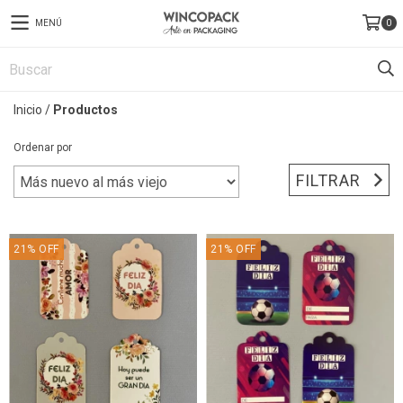
MENÚ
0
Inicio
/
Productos
Ordenar por
FILTRAR
21
%
OFF
21
%
OFF