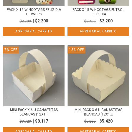
PACK X 15 WINCOTAGS FELIZ DIA
PACK X 15 WINCOTAGS FUTBOL
FLOWERS
FELIZ DIA
$2.200
$2.200
$2.780
$2.780
7
%
OFF
13
%
OFF
MINI PACK X 6 U CANASTITAS
MINI PACK X 6 U CANASTITAS
BLANCAS (12X1...
BLANCAS (12X1...
$8.117
$5.420
$8.728
$6.230