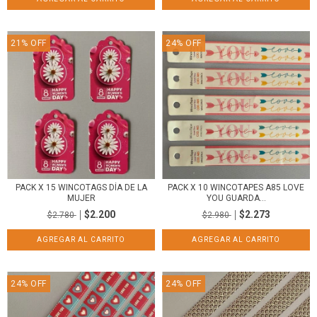
21
%
OFF
24
%
OFF
PACK X 15 WINCOTAGS DÍA DE LA
PACK X 10 WINCOTAPES A85 LOVE
MUJER
YOU GUARDA...
$2.200
$2.273
$2.780
$2.980
24
%
OFF
24
%
OFF