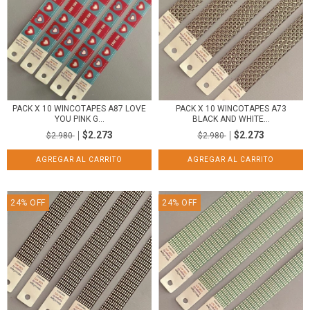
PACK X 10 WINCOTAPES A87 LOVE
PACK X 10 WINCOTAPES A73
YOU PINK G...
BLACK AND WHITE...
$2.273
$2.273
$2.980
$2.980
24
%
OFF
24
%
OFF