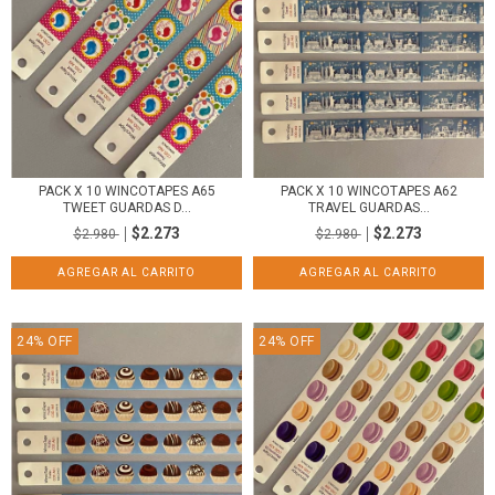
PACK X 10 WINCOTAPES A65
PACK X 10 WINCOTAPES A62
TWEET GUARDAS D...
TRAVEL GUARDAS...
$2.273
$2.273
$2.980
$2.980
24
%
OFF
24
%
OFF